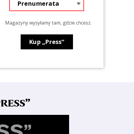
Magazyny wysyłamy tam, gdzie chcesz.
Kup „Press”
PRESS”