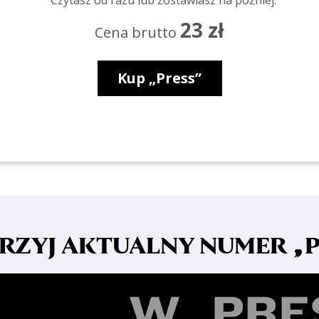
Czytasz od razu lub zostawiasz na później.
23 zł
Cena brutto
Kup „Press”
RZYJ AKTUALNY NUMER „